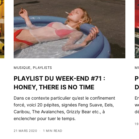
MUSIQUE
,
PLAYLISTS
M
PLAYLIST DU WEEK-END #71 :
P
HONEY, THERE IS NO TIME
D
Dans ce contexte particulier qu’est le confinement
En
forcé, voici 20 pépites, signées Feng Suave, Eels,
we
Caribou, The Avalanches, Grizzly Bear etc., à
dé
enclencher pour tuer le temps.
19
21 MARS 2020
1 MIN READ