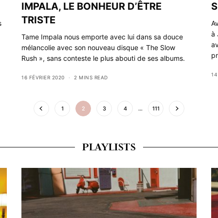
IMPALA, LE BONHEUR D’ÊTRE
S
TRISTE
s
Av
à 
Tame Impala nous emporte avec lui dans sa douce
a
mélancolie avec son nouveau disque « The Slow
pr
Rush », sans conteste le plus abouti de ses albums.
14
16 FÉVRIER 2020
2 MINS READ
1
2
3
4
…
111
PLAYLISTS