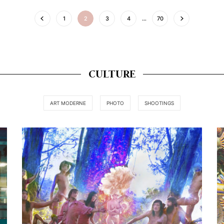
1
2
3
4
…
70
CULTURE
ART MODERNE
PHOTO
SHOOTINGS