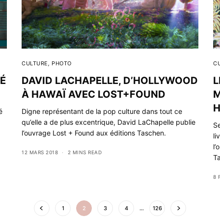
CULTURE
,
PHOTO
C
TÉ
DAVID LACHAPELLE, D’HOLLYWOOD
L
À HAWAÏ AVEC LOST+FOUND
M
H
é
Digne représentant de la pop culture dans tout ce
qu’elle a de plus excentrique, David LaChapelle publie
Se
à
l’ouvrage Lost + Found aux éditions Taschen.
li
l’
12 MARS 2018
2 MINS READ
T
8 
1
2
3
4
…
126