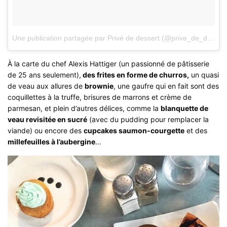
Une publication partagée par Privé de dessert (@prive_de_dessert)
À la carte du chef Alexis Hattiger (un passionné de pâtisserie
de 25 ans seulement),
des frites en forme de churros,
un quasi
de veau aux allures de
brownie
, une gaufre qui en fait sont des
coquillettes à la truffe, brisures de marrons et crème de
parmesan, et plein d’autres délices, comme la
blanquette de
veau revisitée en sucré
(avec du pudding pour remplacer la
viande) ou encore des
cupcakes saumon-courgette
et des
millefeuilles à l’aubergine
…