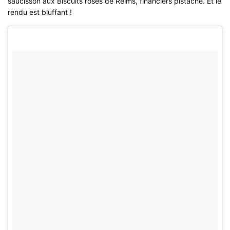
saucisson aux Biscuits roses de Reims, financiers pistache. Et le
rendu est bluffant !