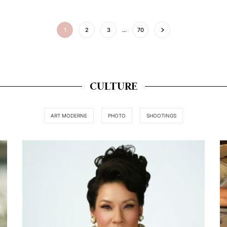
1
2
3
…
70
CULTURE
ART MODERNE
PHOTO
SHOOTINGS