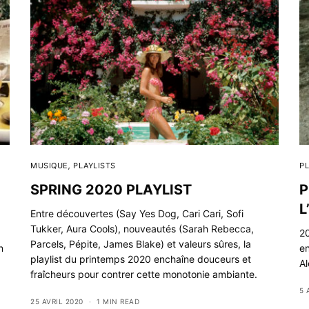
MUSIQUE
,
PLAYLISTS
PL
SPRING 2020 PLAYLIST
P
L
Entre découvertes (Say Yes Dog, Cari Cari, Sofi
Tukker, Aura Cools), nouveautés (Sarah Rebecca,
20
Parcels, Pépite, James Blake) et valeurs sûres, la
n
en
playlist du printemps 2020 enchaîne douceurs et
Al
fraîcheurs pour contrer cette monotonie ambiante.
5 
25 AVRIL 2020
1 MIN READ