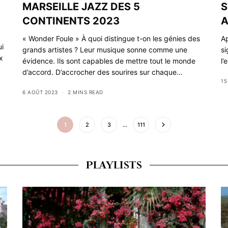
MARSEILLE JAZZ DES 5
S
CONTINENTS 2023
« Wonder Foule » À quoi distingue t-on les génies des
Ap
ui
grands artistes ? Leur musique sonne comme une
si
x
évidence. Ils sont capables de mettre tout le monde
l’
d’accord. D’accrocher des sourires sur chaque…
15
6 AOÛT 2023
2 MINS READ
1
2
3
…
111
PLAYLISTS