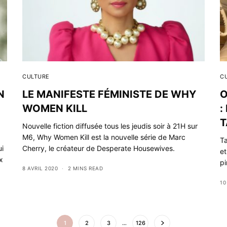
CULTURE
C
N
LE MANIFESTE FÉMINISTE DE WHY
O
WOMEN KILL
:
T
Nouvelle fiction diffusée tous les jeudis soir à 21H sur
M6, Why Women Kill est la nouvelle série de Marc
Ta
ui
Cherry, le créateur de Desperate Housewives.
et
x
p
8 AVRIL 2020
2 MINS READ
10
1
2
3
…
126