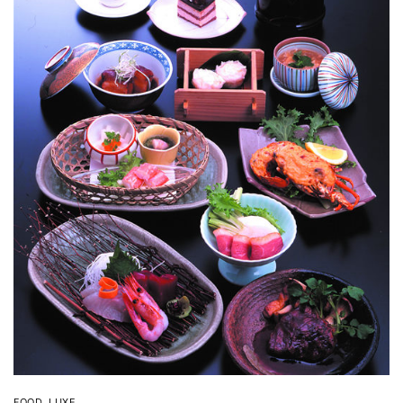
FOOD
,
LUXE