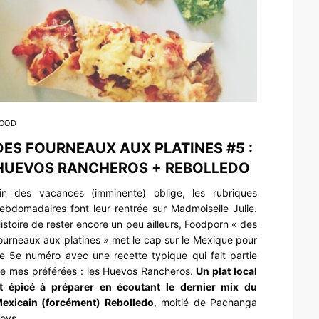
OOD
DES FOURNEAUX AUX PLATINES #5 :
HUEVOS RANCHEROS + REBOLLEDO
in des vacances (imminente) oblige, les rubriques
ebdomadaires font leur rentrée sur Madmoiselle Julie.
istoire de rester encore un peu ailleurs, Foodporn « des
ourneaux aux platines » met le cap sur le Mexique pour
e 5e numéro avec une recette typique qui fait partie
e mes préférées : les Huevos Rancheros.
Un plat local
t épicé à préparer en écoutant le dernier mix du
exicain (forcément) Rebolledo
, moitié de Pachanga
oys…