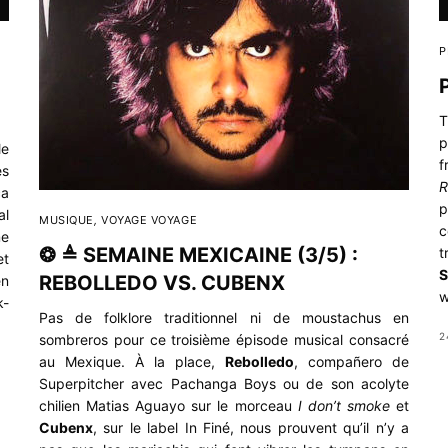
P
T
p
le
f
es
R
ça
p
al
MUSIQUE
,
VOYAGE VOYAGE
c
me
❂ ≜ SEMAINE MEXICAINE (3/5) :
t
et
S
REBOLLEDO VS. CUBENX
en
w
k-
Pas de folklore traditionnel ni de moustachus en
2
sombreros pour ce troisième épisode musical consacré
au Mexique. À la place,
Rebolledo
, compañero de
Superpitcher avec Pachanga Boys ou de son acolyte
chilien Matias Aguayo sur le morceau
I don’t smoke
et
Cubenx
, sur le label In Finé, nous prouvent qu’il n’y a