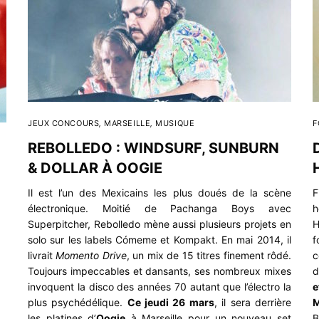
JEUX CONCOURS
,
MARSEILLE
,
MUSIQUE
F
REBOLLEDO : WINDSURF, SUNBURN
& DOLLAR À OOGIE
Il est l’un des Mexicains les plus doués de la scène
F
électronique. Moitié de Pachanga Boys avec
h
Superpitcher, Rebolledo mène aussi plusieurs projets en
H
solo sur les labels Cómeme et
Kompakt
. En mai 2014, il
f
livrait
Momento Drive
, un mix de 15 titres finement rôdé.
c
Toujours impeccables et dansants, ses nombreux mixes
d
invoquent la disco des années 70 autant que l’électro la
e
plus psychédélique.
Ce jeudi 26 mars
, il sera derrière
M
les platines d’
Oogie
à Marseille pour un nouveau set
B