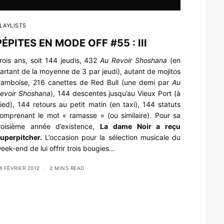
LAYLISTS
PÉPITES EN MODE OFF #55 : III
rois ans, soit 144 jeudis, 432
Au Revoir Shoshana
(en
artant de la moyenne de 3 par jeudi), autant de mojitos
ramboise, 216 canettes de Red Bull (une demi par
Au
evoir Shoshana
), 144 descentes jusqu’au Vieux Port (à
ied), 144 retours au petit matin (en taxi), 144 statuts
omprenant le mot « ramasse » (ou similaire). Pour sa
roisième année d’existence,
La dame Noir
a reçu
uperpitcher.
L’occasion pour la sélection musicale du
eek-end de lui offrir trois bougies…
4 FÉVRIER 2012
2 MINS READ