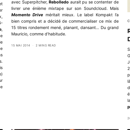
avec Superpitcher,
Rebolledo
aurait pu se contenter de
et
livrer une énième mixtape sur son Soundcloud. Mais
er
Momento Drive
méritait mieux. Le label Kompakt l’a
x,
bien compris et a décidé de commercialiser ce mix de
C
G-
15 titres rondement mené, planant, dansant… Du grand
e
,
Mauricio, comme d’habitude.
de
le
15 MAI 2014
2 MINS READ
de
S
as
G
s.
J
is
2
e
)
p
ur
l
de
d
é
l
p
2