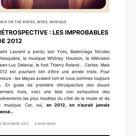
ALVI ON THE ROCKS
,
MODE
,
MUSIQUE
RÉTROSPECTIVE : LES IMPROBABLES
DE 2012
aint Laurent a perdu son Yves, Balenciaga Nicolas
hesquière, la musique Whitney Houston, la télévision
ean-Luc Delarue, le foot Thierry Roland… Certes. Mais
012 est pourtant loin d’être une année triste. Pour
reuve : les Mayas avaient tort et nous sommes toujours
à. En guise de première rétrospective des douze
erniers mois, voici une liste non exhaustive des
vénements les plus insolites du côté de la mode et de
a musique. Car, oui,
en 2012, on n’aurait jamais
ensé…
6 DÉCEMBRE 2012
4 MINS READ