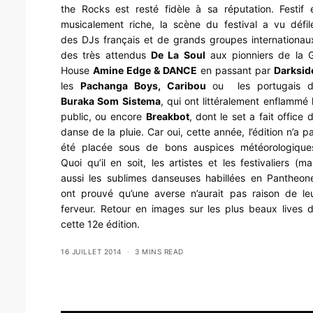
the Rocks est resté fidèle à sa réputation. Festif 
musicalement riche, la scène du festival a vu défil
des DJs français et de grands groupes internationau
des très attendus
De La Soul
aux pionniers de la 
House
Amine Edge & DANCE
en passant par
Darksid
les
Pachanga Boys, Caribou
ou les portugais 
Buraka Som Sistema
, qui ont littéralement enflammé 
public, ou encore
Breakbot
, dont le set a fait office 
danse de la pluie. Car oui, cette année, l’édition n’a p
été placée sous de bons auspices météorologique
Quoi qu’il en soit, les artistes et les festivaliers (ma
aussi les sublimes danseuses habillées en
Pantheon
ont prouvé qu’une averse n’aurait pas raison de le
ferveur. Retour en images sur les plus beaux lives 
cette 12e édition.
16 JUILLET 2014
3 MINS READ