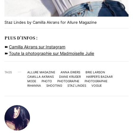
Staz Lindes by Camilla Akrans for Allure Magazine
PLUS D’INFOS :
➽
Camilla Akrans sur Instagram
➽
Toute la photographie sur Madmoiselle Julie
TAGS
ALLURE MAGAZINE
ANNA EWERS
BRIE LARSON
CAMILLA AKRANS
DIANE KRUGER
HARPER'S BAZAAR
MODE
PHOTO
PHOTOGRAPHE
PHOTOGRAPHIE
RIHANNA
SHOOTING
STAZ LINDES
VOGUE