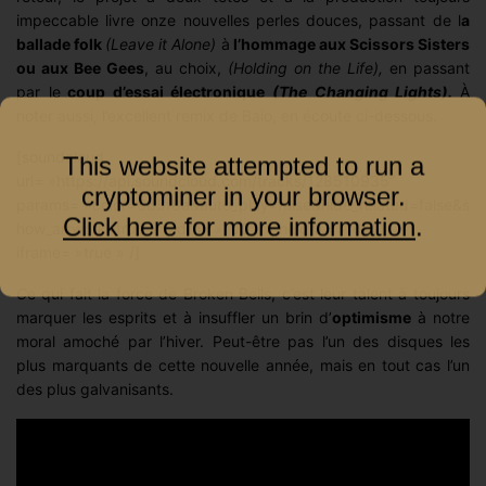
impeccable livre onze nouvelles perles douces, passant de l
a
ballade folk
(Leave it Alone)
à
l’hommage aux Scissors Sisters
ou aux Bee Gees
, au choix,
(Holding on the Life),
en passant
par le
coup d’essai électronique
(The Changing Lights).
À
noter aussi, l’excellent remix de Baio, en écoute ci-dessous.
[soundcloud
This website attempted to run a
url= »https://api.soundcloud.com/tracks/128510935″
cryptominer in your browser.
params= »color=6b5f8a&auto_play=false&hide_related=false&s
Click here for more information
.
how_artwork=true » width= »100% » height= »166″
iframe= »true » /]
C
e qui fait la force de Broken Bells, c’est leur talent à toujours
marquer les esprits et à insuffler un brin d’
optimisme
à notre
moral amoché par l’hiver. Peut-être pas l’un des disques les
plus marquants de cette nouvelle année, mais en tout cas l’un
des plus galvanisants.