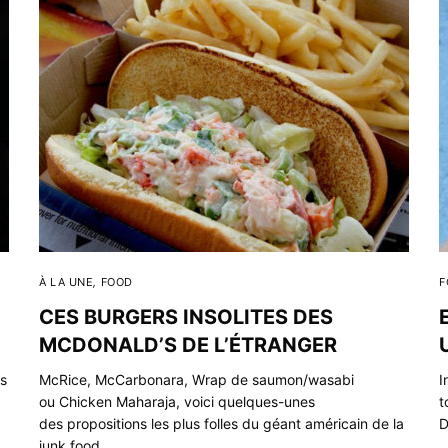
À LA UNE
,
FOOD
F
CES BURGERS INSOLITES DES
MCDONALD’S DE L’ÉTRANGER
ns
McRice, McCarbonara, Wrap de saumon/wasabi
I
ou Chicken Maharaja, voici quelques-unes
t
des propositions les plus folles du géant américain de la
D
junk food.