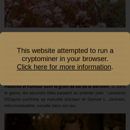
À son apogée, l’esthétique filmique de Tarantino passe ici par
des scènes manichéennes. Effluves de sang rouge écarlate sur
la blancheur immaculée de la neige ou sur un champ de fleurs
This website attempted to run a
rose pale… Au niveau visuel, le spectateur en prend pour son
cryptominer in your browser.
grade. La quête de liberté de Django se traduit par une
Click here for more information
.
évolution d’un corps nu et balafré à un héros à la droiture
impeccable, posté sur la selle de son cheval et vêtu d’habits
affriolants (le costume bleu électrique est mémorable).
Pastiche et humour sont le grain de sel de la dérision,
et dans
le genre, les seconds rôles passent au premier plan : Leonardo
DiCaprio confirme sa maturité d’acteur et Samuel L. Jackson,
méconnaissable, excelle dans son jeu.