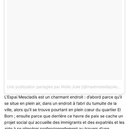
Une publication partagée par Melle Julie (@madmoisellejulie)
le
8 
L’Espai Mescladís est un charmant endroit : d’abord parce qu’il
se situe en plein air, dans un endroit à l’abri du tumulte de la
ville, alors qu’il se trouve pourtant en plein cœur du quartier El
Born ; ensuite parce que derrière ce havre de paix se cache un
projet social qui accueille des immigrants et des expatriés et les
aide à se réinsérer professionnellement au travers d’une