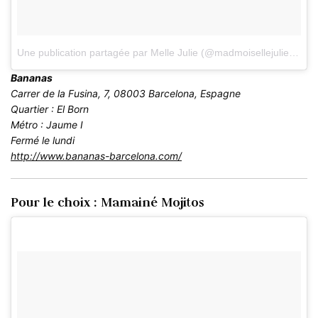
Une publication partagée par Melle Julie (@madmoisellejulie)
le
1 
Bananas
Carrer de la Fusina, 7, 08003 Barcelona, Espagne
Quartier : El Born
Métro : Jaume I
Fermé le lundi
http://www.bananas-barcelona.com/
Pour le choix : Mamainé Mojitos