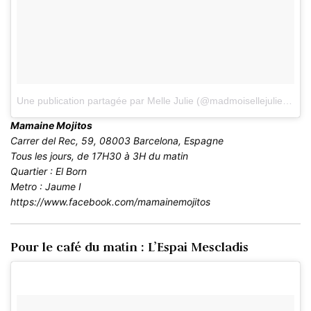
Une publication partagée par Melle Julie (@madmoisellejulie)
le
4 
Mamaine Mojitos
Carrer del Rec, 59, 08003 Barcelona, Espagne
Tous les jours, de 17H30 à 3H du matin
Quartier : El Born
Metro : Jaume I
https://www.facebook.com/mamainemojitos
Pour le café du matin : L’Espai Mescladis