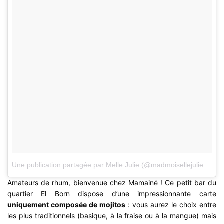
Une publication partagée par Melle Julie (@madmoisellejulie)
le
4 
Amateurs de rhum, bienvenue chez Mamainé ! Ce petit bar du
quartier El Born dispose d’une impressionnante carte
uniquement composée de mojitos
: vous aurez le choix entre
les plus traditionnels (basique, à la fraise ou à la mangue) mais