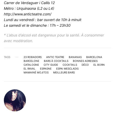
Carrer de Verdaguer i Callís 12
Métro : Urquinaona (L2 ou L4)
http://www.anticteatre.com/
Lundi au vendredi : bar ouvert de 10h à minuit
Le samedi et le dimanche : 17h – 23h30
* L’abus d’alcool est dangereux pour la santé. À consommer
avec modération.
TAGS
23 ROBADORS
ANTIC TEATRE
BANANAS
BARCELONA
BARCELONE
BARS À COCKTAILS
BONNES ADRESSES
CATALOGNE
CITY GUIDE
COCKTAILS
DÉCO
EL BORN
EL RAVAL
ESPAGNE
ESPAI MESCLADIS
MAMAINÉ MOJITOS
MEILLEURS BARS