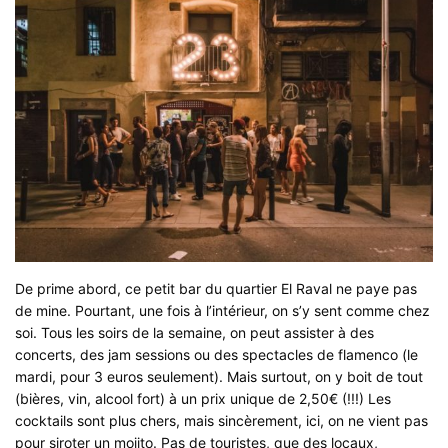
De prime abord, ce petit bar du quartier El Raval ne paye pas
de mine. Pourtant, une fois à l’intérieur, on s’y sent comme chez
soi. Tous les soirs de la semaine, on peut assister à des
concerts, des jam sessions ou des spectacles de flamenco (le
mardi, pour 3 euros seulement). Mais surtout, on y boit de tout
(bières, vin, alcool fort) à un prix unique de 2,50€ (!!!) Les
cocktails sont plus chers, mais sincèrement, ici, on ne vient pas
pour siroter un mojito. Pas de touristes, que des locaux,