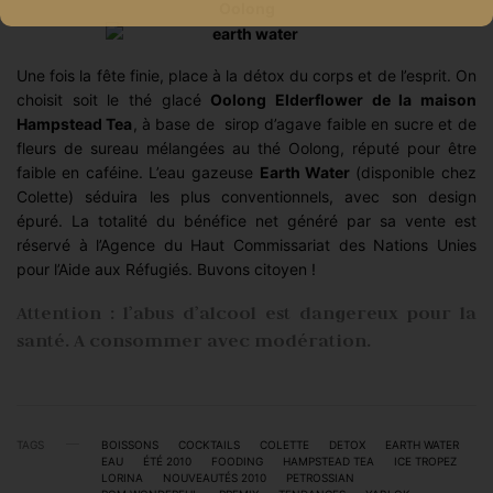
Une fois la fête finie, place à la détox du corps et de l’esprit. On
choisit soit le thé glacé
Oolong Elderflower de la maison
Hampstead Tea
, à base de sirop d’agave faible en sucre et de
fleurs de sureau mélangées au thé Oolong, réputé pour être
faible en caféine. L’eau gazeuse
Earth Water
(disponible chez
Colette) séduira les plus conventionnels, avec son design
épuré. La totalité du bénéfice net généré par sa vente est
réservé à l’Agence du Haut Commissariat des Nations Unies
pour l’Aide aux Réfugiés. Buvons citoyen !
Attention : l’abus d’alcool est dangereux pour la
santé. A consommer avec modération.
TAGS
BOISSONS
COCKTAILS
COLETTE
DETOX
EARTH WATER
EAU
ÉTÉ 2010
FOODING
HAMPSTEAD TEA
ICE TROPEZ
LORINA
NOUVEAUTÉS 2010
PETROSSIAN