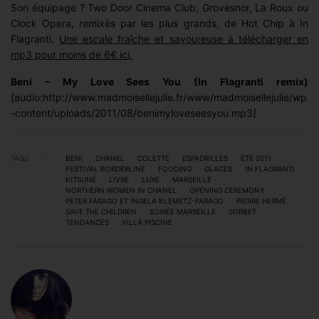
Son équipage ? Two Door Cinema Club, Grovesnor, La Roux ou
Clock Opera, remixés par les plus grands, de Hot Chip à In
Flagranti.
Une escale fraîche et savoureuse à télécharger en
mp3 pour moins de 6€ ici.
Beni – My Love Sees You (In Flagranti remix)
[audio:http://www.madmoisellejulie.fr/www/madmoisellejulie/wp
-content/uploads/2011/08/benimyloveseesyou.mp3]
TAGS
BENI
CHANEL
COLETTE
ESPADRILLES
ÉTÉ 2011
FESTIVAL BORDERLINE
FOODING
GLACES
IN FLAGRANTI
KITSUNÉ
LIVRE
LUXE
MARSEILLE
NORTHERN WOMEN IN CHANEL
OPENING CEREMONY
PETER FARAGO ET INGELA KLEMETZ-FARAGO
PIERRE HERMÉ
SAVE THE CHILDREN
SOIRÉE MARSEILLE
SORBET
TENDANCES
VILLA PISCINE