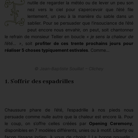
nutile de regarder la météo ou de lever un peu son
nez vers le ciel pour s’apercevoir que l’été file
lentement, un peu à la manière du sable dans un
sablier. Pour se persuader que l’insouciance de l’été
peut encore nous envahir, on peut, soit chantonner
le refrain de monsieur Tellier en boucle
« je sens la chaleur de
l’été… »
, soit
profiter de ces trente prochains jours pour
réaliser 5 choses typiquement estivales
. Comme…
© Jean-Baptiste Souillat – Clichey
1. S’offrir des espadrilles
Chaussure phare de l’été, l’espadrille à nos pieds nous
persuade comme nulle autre que la chaleur est encore là. Pour
le coup, on s’offre celles créées par
Opening Ceremony
,
disponibles en 7 modèles différents, unies ou à motif. Liberty ou
façon tissage indien, à vous de choisir ! La bonne nouvelle :