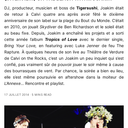
DJ, producteur, musicien et boss de
Tigersushi
, Joakim était
de retour à Calvi quatre ans après avoir fêté le dixième
anniversaire de son label sur la plage du Bout du Monde. C’était
en 2010, on jouait
Skydiver
de Ben Richardson et le soleil était
au beau fixe. Depuis, Joakim a enchaîné les projets et a sorti
cette année l’album
Tropics of Love
avec le dernier single,
Bring Your Love,
en featuring avec Luke Jenner de feu The
Rapture. À quelques heures de son live au Théâtre de Verdure
de
Calvi on the Rocks
, c’est un Joakim un peu inquiet qui s’est
confié, pas vraiment sûr de pouvoir jouer le soir même à cause
des bourrasques de vent. Par chance, la soirée a bien eu lieu,
elle s’est même poursuivie en aftershow dans la moiteur de
L’Annexe
… Rencontre et playlist.
17 JUILLET 2014
5 MINS READ