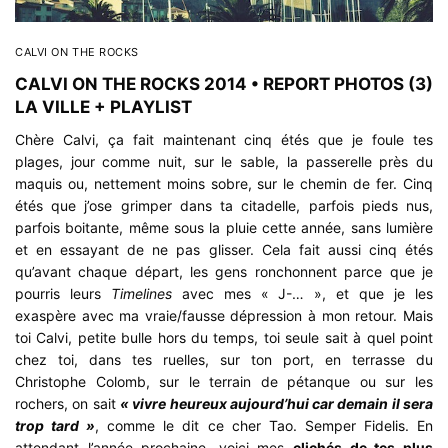
CALVI ON THE ROCKS
CALVI ON THE ROCKS 2014 • REPORT PHOTOS (3)
LA VILLE + PLAYLIST
Chère Calvi, ça fait maintenant cinq étés que je foule tes
plages, jour comme nuit, sur le sable, la passerelle près du
maquis ou, nettement moins sobre, sur le chemin de fer. Cinq
étés que j’ose grimper dans ta citadelle, parfois pieds nus,
parfois boitante, même sous la pluie cette année, sans lumière
et en essayant de ne pas glisser. Cela fait aussi cinq étés
qu’avant chaque départ, les gens ronchonnent parce que je
pourris leurs
Timelines
avec mes « J-… », et que je les
exaspère avec ma vraie/fausse dépression à mon retour. Mais
toi Calvi, petite bulle hors du temps, toi seule sait à quel point
chez toi, dans tes ruelles, sur ton port, en terrasse du
Christophe Colomb, sur le terrain de pétanque ou sur les
rochers, on sait
« vivre heureux aujourd’hui car demain il sera
trop tard »
, comme le dit ce cher Tao. Semper Fidelis. En
attendant l’année prochaine, voici mes
clichés de tes plus