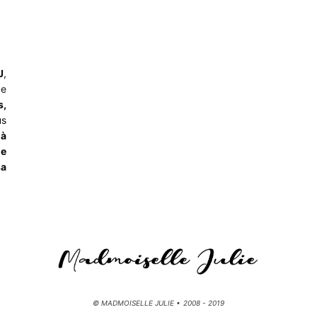
J
,
ce
s,
us
,
à
de
sa
© MADMOISELLE JULIE • 2008 - 2019