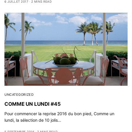
6 JUILLET 2017
2 MINS READ
UNCATEGORIZED
COMME UN LUNDI #45
Pour commencer la reprise 2016 du bon pied, Comme un
lundi, la sélection de 10 jolis…
5 SEPTEMBRE 2016
2 MINS READ