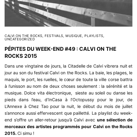
CALVI ON THE ROCKS
,
FESTIVALS
,
MUSIQUE
,
PLAYLISTS
,
UNCATEGORIZED
PÉPITES DU WEEK-END #49 : CALVI ON THE
ROCKS 2015
Dans une vingtaine de jours, la Citadelle de Calvi vibrera nuit et
jour au son du festival Calvi on the Rocks. La baie, les plages, le
maquis, le port, les ruelles, le cœur de toute la ville corse battra
à l’unisson au nom de deux choses seulement : la sérénité et la
musique. Dolce vita électronique, sieste au soleil ou danse les
pieds dans l’eau, d’InCasa à l’Octopussy pour le jour, de
L’Annexe à Chez Tao pour la nuit, le début du mois de juillet
s’annonce aussi effervescent que pailletté. La playlist du week-
end s’offre un aller-retour jusqu’à Calvi avec
une sélection de
morceaux des artistes programmés pour Calvi on the Rocks
2015.
Ci simu !