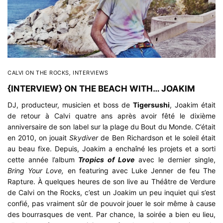
CALVI ON THE ROCKS
,
INTERVIEWS
{INTERVIEW} ON THE BEACH WITH… JOAKIM
DJ, producteur, musicien et boss de
Tigersushi
, Joakim était
de retour à Calvi quatre ans après avoir fêté le dixième
anniversaire de son label sur la plage du Bout du Monde. C’était
en 2010, on jouait
Skydiver
de Ben Richardson et le soleil était
au beau fixe. Depuis, Joakim a enchaîné les projets et a sorti
cette année l’album
Tropics of Love
avec le dernier single,
Bring Your Love,
en featuring avec Luke Jenner de feu The
Rapture. À quelques heures de son live au Théâtre de Verdure
de
Calvi on the Rocks
, c’est un Joakim un peu inquiet qui s’est
confié, pas vraiment sûr de pouvoir jouer le soir même à cause
des bourrasques de vent. Par chance, la soirée a bien eu lieu,