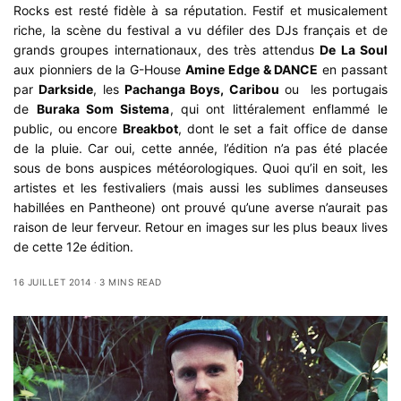
Rocks est resté fidèle à sa réputation. Festif et musicalement
riche, la scène du festival a vu défiler des DJs français et de
grands groupes internationaux, des très attendus
De La Soul
aux pionniers de la G-House
Amine Edge & DANCE
en passant
par
Darkside
, les
Pachanga Boys, Caribou
ou les portugais
de
Buraka Som Sistema
, qui ont littéralement enflammé le
public, ou encore
Breakbot
, dont le set a fait office de danse
de la pluie. Car oui, cette année, l’édition n’a pas été placée
sous de bons auspices météorologiques. Quoi qu’il en soit, les
artistes et les festivaliers (mais aussi les sublimes danseuses
habillées en
Pantheone
) ont prouvé qu’une averse n’aurait pas
raison de leur ferveur. Retour en images sur les plus beaux lives
de cette 12e édition.
16 JUILLET 2014
3 MINS READ