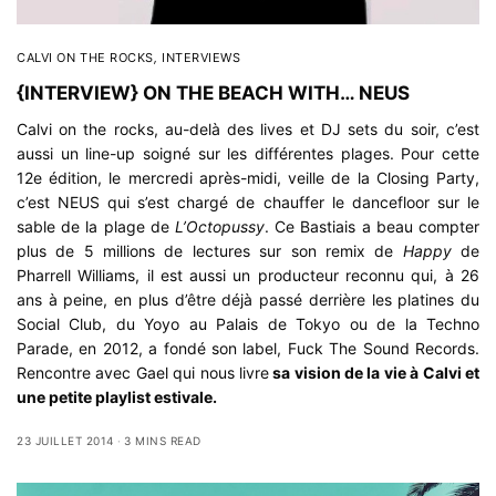
CALVI ON THE ROCKS
,
INTERVIEWS
{INTERVIEW} ON THE BEACH WITH… NEUS
Calvi on the rocks, au-delà des lives et DJ sets du soir, c’est
aussi un line-up soigné sur les différentes plages. Pour cette
12e édition, le mercredi après-midi, veille de la Closing Party,
c’est NEUS qui s’est chargé de chauffer le dancefloor sur le
sable de la plage de
L’Octopussy
. Ce Bastiais a beau compter
plus de 5 millions de lectures sur son remix de
Happy
de
Pharrell Williams, il est aussi un producteur reconnu qui, à 26
ans à peine, en plus d’être déjà passé derrière les platines du
Social Club, du Yoyo au Palais de Tokyo ou de la
Techno
Parade
, en 2012, a fondé son label,
Fuck The Sound Records
.
Rencontre avec Gael qui nous livre
sa vision de la vie à Calvi et
une petite playlist estivale.
23 JUILLET 2014
3 MINS READ