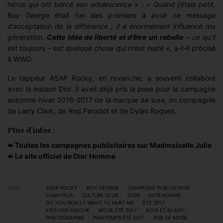
héros qui ont bercé son adolescence » : « Quand j’étais petit,
Boy George était l’un des premiers à avoir ce message
d’acceptation de la différence ; il a énormément influencé ma
génération.
Cette idée de liberté et d’être un rebelle
– ce qu’il
est toujours – est quelque chose qui m’est resté »,
a-t-il précisé
à WWD.
Le rappeur ASAP Rocky, en revanche, a souvent collaboré
avec la maison Dior. Il avait déjà pris la pose pour la campagne
automne-hiver 2016-2017 de la marque de luxe, en compagnie
de Larry Clark, de Rod Paradot et de Dylan Roques.
Plus d’infos :
➽
Toutes les campagnes publicitaires sur Madmoiselle Julie
➽
Le site officiel de Dior Homme
TAGS
ASAP ROCKY
BOY GEORGE
CAMPAGNE PUBLICITAIRE
CHANTEUR
CULTURE CLUB
DIOR
DIOR HOMME
DO YOU REALLY WANT TO HURT ME
ÉTÉ 2017
KRIS VAN ASSCHE
MODE ÉTÉ 2017
NOIR ET BLANC
PHOTOGRAPHIE
PRINTEMPS ÉTÉ 2017
PUB DE MODE