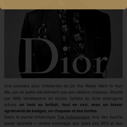
Une première pour l’interprète de
Do You Really Want to Hurt
Me
, qui ne quitte décidément pas son célèbre chapeau. Shooté
par Willy Vanderperre en studio, l’artiste au style androgyne
arbore
un look so british, tout en noir, avec un blazer
agrémenté de badges, un chapeau et des bottes.
Selon le journal britannique
The Independent
, Kris Van Assche
aurait souhaité
« rendre hommage aux stars des 80’s et aux