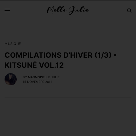
MUSIQUE
COMPILATIONS D’HIVER (1/3) •
KITSUNÉ VOL.12
BY
MADMOISELLE JULIE
15 NOVEMBRE 2011