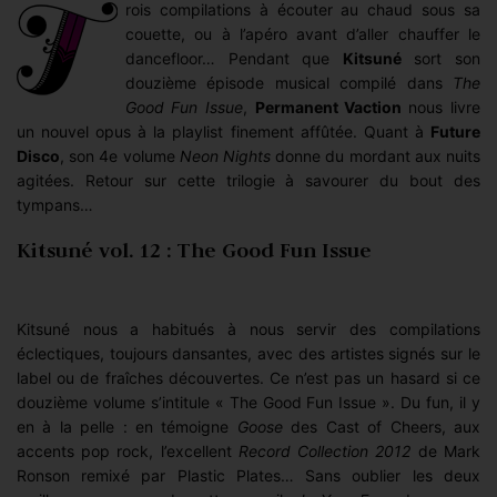
rois compilations à écouter au chaud sous sa
couette, ou à l’apéro avant d’aller chauffer le
dancefloor… Pendant que
Kitsuné
sort son
douzième épisode musical compilé dans
The
Good Fun Issue
,
Permanent Vaction
nous livre
un nouvel opus à la playlist finement affûtée. Quant à
Future
Disco
, son 4e volume
Neon Nights
donne du mordant aux nuits
agitées. Retour sur cette trilogie à savourer du bout des
tympans…
Kitsuné vol. 12 : The Good Fun Issue
Kitsuné nous a habitués à nous servir des compilations
éclectiques, toujours dansantes, avec des artistes signés sur le
label ou de fraîches découvertes. Ce n’est pas un hasard si ce
douzième volume s’intitule « The Good Fun Issue ». Du fun, il y
en à la pelle : en témoigne
Goose
des Cast of Cheers, aux
accents pop rock, l’excellent
Record Collection 2012
de Mark
Ronson remixé par Plastic Plates… Sans oublier les deux