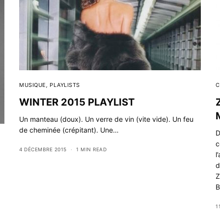
MUSIQUE
,
PLAYLISTS
C
WINTER 2015 PLAYLIST
Un manteau (doux). Un verre de vin (vite vide). Un feu
de cheminée (crépitant). Une…
D
c
4 DÉCEMBRE 2015
1 MIN READ
l
d
Z
B
1