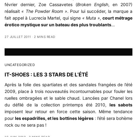
février dernier, Zoe Cassavetes (
Broken English
, en 2007)
réalisait
« The Powder Room »
. Pour lui succéder, la marque a
fait appel à Lucrecia Martel, qui signe
« Muta »,
court métrage
érotico mystique sur un bateau des plus troublants
…
27 JUILLET 2011
2 MINS READ
UNCATEGORIZED
IT-SHOES : LES 3 STARS DE L’ÉTÉ
Après la folie des spartiates et des sandales frangées de l’été
2009, place à trois nouveautés incontournables pour fouler les
ruelles ombragées et le sable chaud. Lancées par Chanel lors
du défilé de la collection printemps été 2010,
les sabots
imposent leur retour en force cette saison. Même tendance
pour
les
espadrilles, et les bottines légères
: l’été sera bohème
rock ou ne sera pas !
10 JUIN 2010
3 MINS READ