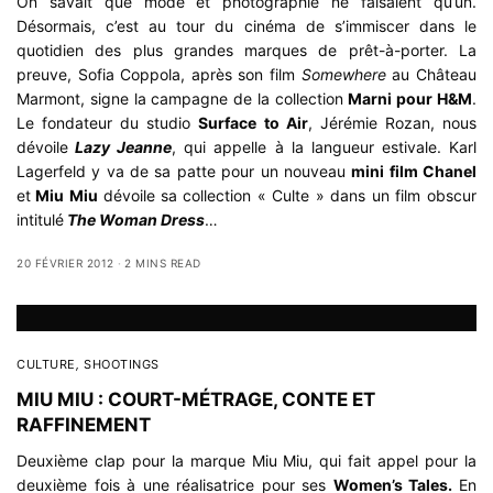
On savait que mode et photographie ne faisaient qu’un.
Désormais, c’est au tour du cinéma de s’immiscer dans le
quotidien des plus grandes marques de prêt-à-porter. La
preuve, Sofia Coppola, après son film
Somewhere
au Château
Marmont, signe la campagne de la collection
Marni pour H&M
.
Le fondateur du studio
Surface to Air
, Jérémie Rozan, nous
dévoile
Lazy Jeanne
, qui appelle à la langueur estivale. Karl
Lagerfeld y va de sa patte pour un nouveau
mini film Chanel
et
Miu Miu
dévoile sa collection « Culte » dans un film obscur
intitulé
The Woman Dress
…
20 FÉVRIER 2012
2 MINS READ
CULTURE
,
SHOOTINGS
MIU MIU : COURT-MÉTRAGE, CONTE ET
RAFFINEMENT
Deuxième clap pour la marque Miu Miu, qui fait appel pour la
deuxième fois à une réalisatrice pour ses
Women’s Tales.
En