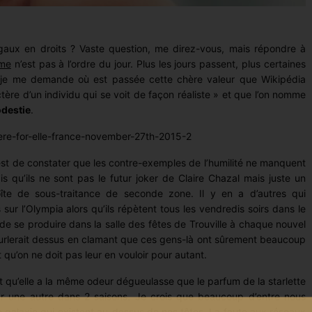
gaux en droits ? Vaste question, me direz-vous, mais répondre à
me
n’est pas à l’ordre du jour. Plus les jours passent, plus certaines
s je me demande où est passée cette chère valeur que Wikipédia
ctère d’un individu qui se voit de façon réaliste » et que l’on nomme
destie
.
e est de constater que les contre-exemples de l’humilité ne manquent
is qu’ils ne sont pas le futur joker de Claire Chazal mais juste un
îte de sous-traitance de seconde zone. Il y en a d’autres qui
 sur l’Olympia alors qu’ils répètent tous les vendredis soirs dans le
 se produire dans la salle des fêtes de Trouville à chaque nouvel
urlerait dessus en clamant que ces gens-là ont sûrement beaucoup
t qu’on ne doit pas leur en vouloir pour autant.
t qu’elle a la même odeur dégueulasse que le parfum de la starlette
ar une autre dans 2 saisons. Je crois que beaucoup d’entre nous
 de galaxie qui existent au-dessus de nos têtes. La faute aux réseaux