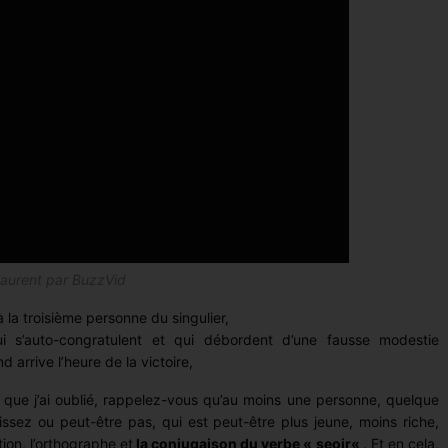
Laurent par BuzzVid
à la troisième personne du singulier,
i s’auto-congratulent et qui débordent d’une fausse modestie
arrive l’heure de la victoire,
 que j’ai oublié, rappelez-vous qu’au moins une personne, quelque
sez ou peut-être pas, qui est peut-être plus jeune, moins riche,
ition, l’orthographe et
la conjugaison du verbe « seoir
«
. Et en cela,