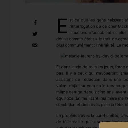
E
st-ce que les gens naissent é
l’interrogation de ce cher
Maxi
situations m’accablent et plu
définit comme étant « le trait de cara
plus communément :
l’humilité
. La
mo
Et dans la vie de tous les jours, forc
pas. Il y a ceux qui n’avoueront jama
assistant de rédaction dans une bo
voient déjà leur nom en lettres rouges
même garage depuis cinq ans, avant de
équinoxe. En me lisant, ma mère me h
d’ambition et des rêves plein la tête, e
Le problème avec la non-humilité, c’es
de télé-réalité qui sera remplacée p
oublient les milliers de trous noirs et