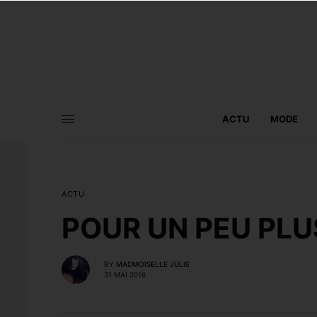
ACTU
MODE
ACTU
POUR UN PEU PLU
BY
MADMOISELLE JULIE
31 MAI 2016