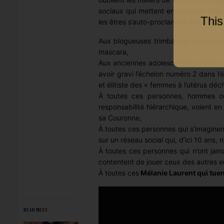
sociaux qui mettent en scène le vide 
This
les êtres s’auto-proclamant supérieurs
Aux blogueuses trimballées de palace
mascara,
Aux anciennes adolescentes insipides,
avoir gravi l’échelon numéro 2 dans l’
et élitiste des « femmes à l’utérus déch
À toutes ces personnes, hommes ou
responsabilité hiérarchique, voient en
sa Couronne,
À toutes ces personnes qui s’imaginent
sur un réseau social qui, d’ici 10 ans, 
À toutes ces personnes qui n’ont jama
contentent de jouer ceux des autres e
À toutes ces
Mélanie Laurent qui tuent
READ NEXT