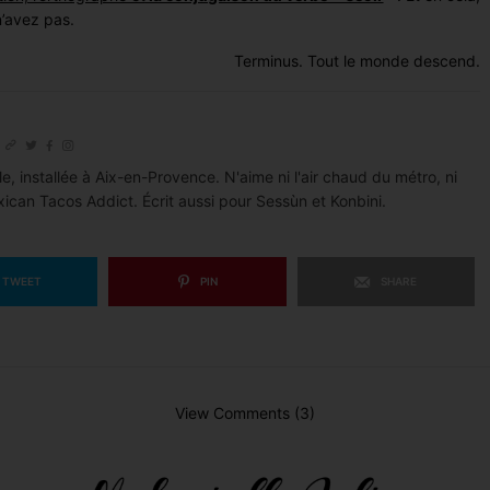
n’avez pas.
Terminus. Tout le monde descend.
le, installée à Aix-en-Provence. N'aime ni l'air chaud du métro, ni
xican Tacos Addict. Écrit aussi pour Sessùn et Konbini.
TWEET
PIN
SHARE
View Comments (3)