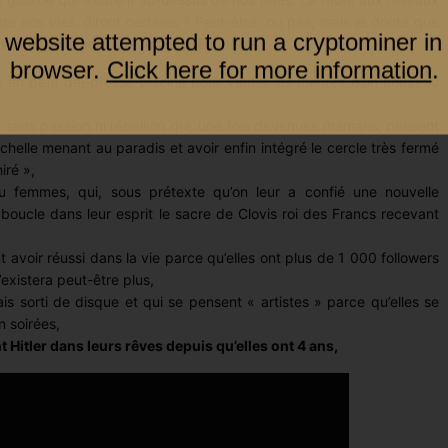
de nos vies, diront certains ? Peut-être, ou pas, mais je doute que
 website attempted to run a cryptominer in
 n’existaient pas aux siècles précédents.
browser.
Click here for more information
.
 en petit dej-presse-piscine pour vanter les mérites d’un nouveau
 sans passion ni rébellion qui, une fois devenues mamans, pensent
échelle menant au paradis et avoir enfin intégré le cercle très fermé
iré »,
 femmes, qui, sous prétexte qu’on leur a confié une nouvelle
 boucle dans leur esprit le sacre de Clovis roi des Francs recevant
 avoir réussi dans la vie parce qu’elles ont plus de 1 000 followers
n’existera peut-être plus,
is sorti de disque et qui se pensent « artistes » parce qu’elles se
n soirées,
 Hitler dans leurs rêves depuis qu’elles ont 4 ans,