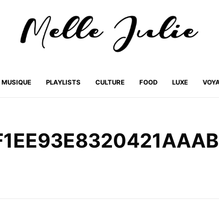
MUSIQUE
PLAYLISTS
CULTURE
FOOD
LUXE
VOY
F1EE93E8320421AAAB