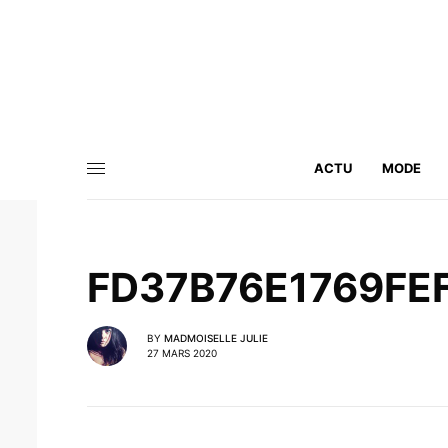
ACTU
MODE
FD37B76E1769FE
BY
MADMOISELLE JULIE
27 MARS 2020