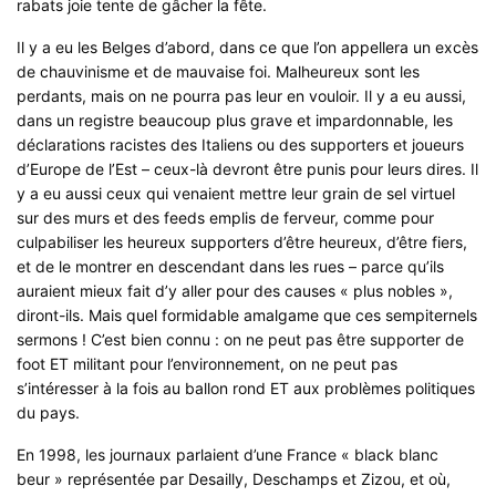
rabats joie tente de gâcher la fête.
Il y a eu les Belges d’abord, dans ce que l’on appellera un excès
de chauvinisme et de mauvaise foi. Malheureux sont les
perdants, mais on ne pourra pas leur en vouloir. Il y a eu aussi,
dans un registre beaucoup plus grave et impardonnable, les
déclarations racistes des Italiens ou des supporters et joueurs
d’Europe de l’Est – ceux-là devront être punis pour leurs dires. Il
y a eu aussi ceux qui venaient mettre leur grain de sel virtuel
sur des murs et des feeds emplis de ferveur, comme pour
culpabiliser les heureux supporters d’être heureux, d’être fiers,
et de le montrer en descendant dans les rues – parce qu’ils
auraient mieux fait d’y aller pour des causes « plus nobles »,
diront-ils. Mais quel formidable amalgame que ces sempiternels
sermons ! C’est bien connu : on ne peut pas être supporter de
foot ET militant pour l’environnement, on ne peut pas
s’intéresser à la fois au ballon rond ET aux problèmes politiques
du pays.
En 1998, les journaux parlaient d’une France « black blanc
beur » représentée par Desailly, Deschamps et Zizou, et où,