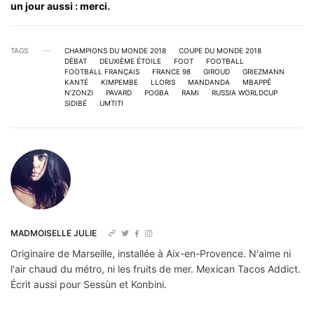
un jour aussi : merci.
TAGS
CHAMPIONS DU MONDE 2018
COUPE DU MONDE 2018
DÉBAT
DEUXIÈME ÉTOILE
FOOT
FOOTBALL
FOOTBALL FRANÇAIS
FRANCE 98
GIROUD
GRIEZMANN
KANTÉ
KIMPEMBE
LLORIS
MANDANDA
MBAPPÉ
N’ZONZI
PAVARD
POGBA
RAMI
RUSSIA WORLDCUP
SIDIBÉ
UMTITI
MADMOISELLE JULIE
Originaire de Marseille, installée à Aix-en-Provence. N'aime ni
l'air chaud du métro, ni les fruits de mer. Mexican Tacos Addict.
Écrit aussi pour Sessùn et Konbini.