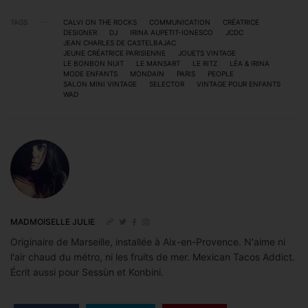
TAGS
CALVI ON THE ROCKS
COMMUNICATION
CRÉATRICE
DESIGNER
DJ
IRINA AUPETIT-IONESCO
JCDC
JEAN CHARLES DE CASTELBAJAC
JEUNE CRÉATRICE PARISIENNE
JOUETS VINTAGE
LE BONBON NUIT
LE MANSART
LE RITZ
LÉA & IRINA
MODE ENFANTS
MONDAIN
PARIS
PEOPLE
SALON MINI VINTAGE
SELECTOR
VINTAGE POUR ENFANTS
WAD
MADMOISELLE JULIE
Originaire de Marseille, installée à Aix-en-Provence. N'aime ni
l'air chaud du métro, ni les fruits de mer. Mexican Tacos Addict.
Écrit aussi pour Sessùn et Konbini.