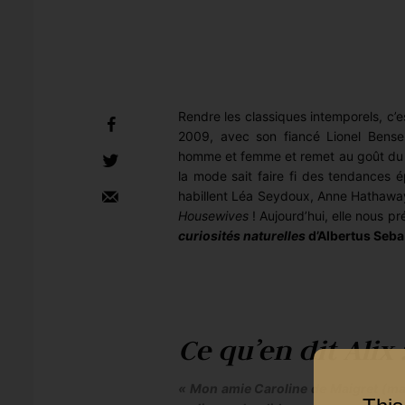
Rendre les classiques intemporels, c’e
2009, avec son fiancé Lionel Bense
homme et femme et remet au goût du jo
la mode sait faire fi des tendances 
habillent Léa Seydoux, Anne Hathaway
Housewives
! Aujourd’hui, elle nous pr
curiosités naturelles
d’Albertus Seba
Ce qu’en dit Alix 
« Mon amie Caroline de Maigret (ma