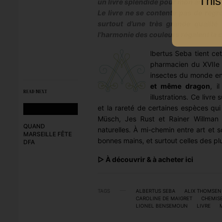
This
un livre splendide pour mon annivers
Le livre ne se contente pas de regro
surtout d’une très grande qualité
l’harmonie des couleurs régalent la 
lbertus Seba tient ce
pharmacien du XVIIe e
insectes du monde en
et même dragon
, i
READ NEXT
illustrations. Ce livr
et la rareté de certaines espèces qu
Müsch, Jes Rust et Rainer Willman 
QUAND
naturelles. À mi-chemin entre art et s
MARSEILLE FÊTE
bonnes mains, et surtout celles des plu
DFA
▷
À découvrir & à acheter ici
TAGS
ALBERTUS SEBA
ALIX THOMSEN
CAROLINE DE MAIGRET
CHEMIS
LIONEL BENSEMOUN
LIVRE