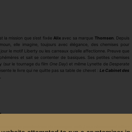
st la mission que s’est fixée
Alix
avec sa marque
Thomsen
. Depuis
moun, elle imagine, toujours avec élégance, des chemises pour
ur le motif Liberty ou les carreaux qu’elle affectionne. Preuve que
éphémères et sait se contenter de basiques. Ses petites chemises
 (sur le tournage du film
One Day
) et même Lynette de
Desperate
ésente le livre qui ne quitte pas sa table de chevet :
Le Cabinet des
.
:
nnequin et productrice de musique, ndlr.) m’a récemment offert