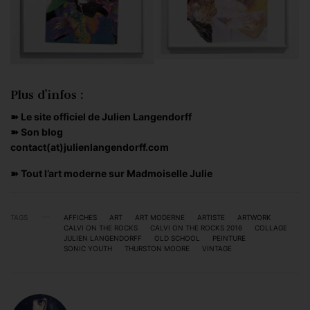
Plus d’infos :
➽
Le site officiel de Julien Langendorff
➽
Son blog
contact(at)julienlangendorff.com
➽
Tout l’art moderne sur Madmoiselle Julie
TAGS
AFFICHES
ART
ART MODERNE
ARTISTE
ARTWORK
CALVI ON THE ROCKS
CALVI ON THE ROCKS 2016
COLLAGE
JULIEN LANGENDORFF
OLD SCHOOL
PEINTURE
SONIC YOUTH
THURSTON MOORE
VINTAGE