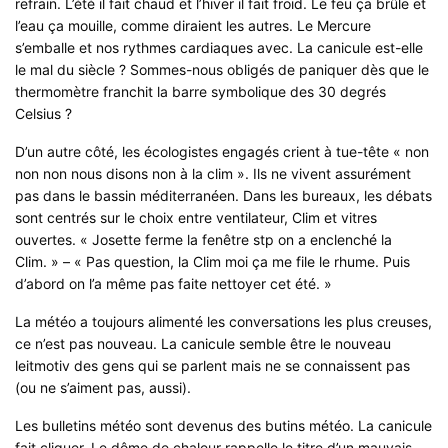
refrain. L’été il fait chaud et l’hiver il fait froid. Le feu ça brûle et
l’eau ça mouille, comme diraient les autres. Le Mercure
s’emballe et nos rythmes cardiaques avec. La canicule est-elle
le mal du siècle ? Sommes-nous obligés de paniquer dès que le
thermomètre franchit la barre symbolique des 30 degrés
Celsius ?
D’un autre côté, les écologistes engagés crient à tue-tête « non
non non nous disons non à la clim ». Ils ne vivent assurément
pas dans le bassin méditerranéen. Dans les bureaux, les débats
sont centrés sur le choix entre ventilateur, Clim et vitres
ouvertes. « Josette ferme la fenêtre stp on a enclenché la
Clim. » – « Pas question, la Clim moi ça me file le rhume. Puis
d’abord on l’a même pas faite nettoyer cet été. »
La météo a toujours alimenté les conversations les plus creuses,
ce n’est pas nouveau. La canicule semble être le nouveau
leitmotiv des gens qui se parlent mais ne se connaissent pas
(ou ne s’aiment pas, aussi).
Les bulletins météo sont devenus des butins météo. La canicule
fait cliquer. Le dôme de chaleur rappelle le titre d’un mauvais