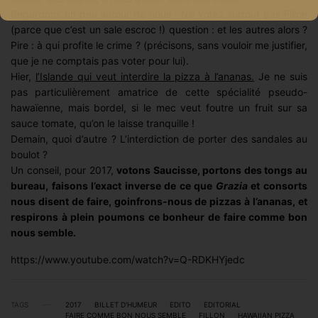
Regardons un peu autour de nous : Ne votez surtout pas Fillon
(parce que c’est un sale escroc !) question : et les autres alors ?
Pire : à qui profite le crime ? (précisons, sans vouloir me justifier,
que je ne comptais pas voter pour lui).
Hier,
l’Islande qui veut interdire la pizza à l’ananas.
Je ne suis
pas particulièrement amatrice de cette spécialité pseudo-
hawaïenne, mais bordel, si le mec veut foutre un fruit sur sa
sauce tomate, qu’on le laisse tranquille !
Demain, quoi d’autre ? L’interdiction de porter des sandales au
boulot ?
Un conseil, pour 2017,
votons Saucisse, portons des tongs au
bureau, faisons l’exact inverse de ce que
Grazia
et consorts
nous disent de faire, goinfrons-nous de pizzas à l’ananas, et
respirons à plein poumons ce bonheur de faire comme bon
nous semble.
https://www.youtube.com/watch?v=Q-RDKHYjedc
TAGS
2017
BILLET D'HUMEUR
EDITO
EDITORIAL
FAIRE COMME BON NOUS SEMBLE
FILLON
HAWAIIAN PIZZA