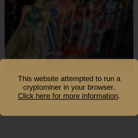
This website attempted to run a
cryptominer in your browser.
Derrière la marque Peter Pilotto se cache donc l’homme du
Click here for more information
.
même nom, moitié australien, moitié italien, ainsi
que Christopher De Vos, d’origine belge et péruvienne. Avec un
tel
métissage
, leur cocktail créatif ne pouvait être qu’explosif.