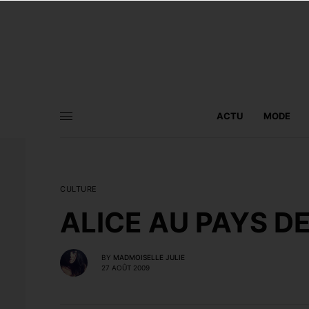
ACTU
MODE
CULTURE
ALICE AU PAYS D
BY
MADMOISELLE JULIE
27 AOÛT 2009