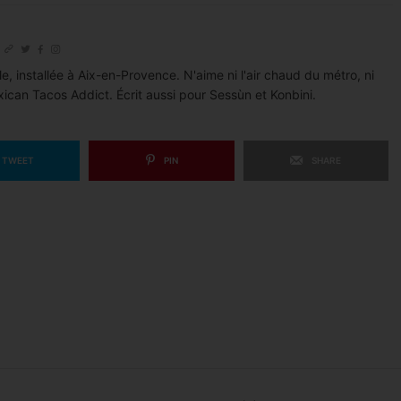
le, installée à Aix-en-Provence. N'aime ni l'air chaud du métro, ni
xican Tacos Addict. Écrit aussi pour Sessùn et Konbini.
TWEET
PIN
SHARE