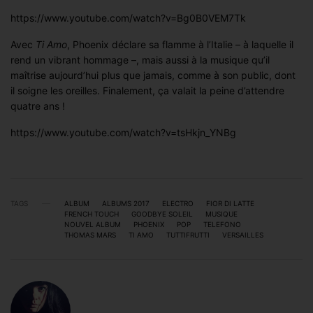
https://www.youtube.com/watch?v=Bg0B0VEM7Tk
Avec
Ti Amo
, Phoenix déclare sa flamme à l’Italie – à laquelle il
rend un vibrant hommage –, mais aussi à la musique qu’il
maîtrise aujourd’hui plus que jamais, comme à son public, dont
il soigne les oreilles. Finalement, ça valait la peine d’attendre
quatre ans !
https://www.youtube.com/watch?v=tsHkjn_YNBg
TAGS
ALBUM
ALBUMS 2017
ELECTRO
FIOR DI LATTE
FRENCH TOUCH
GOODBYE SOLEIL
MUSIQUE
NOUVEL ALBUM
PHOENIX
POP
TELEFONO
THOMAS MARS
TI AMO
TUTTIFRUTTI
VERSAILLES