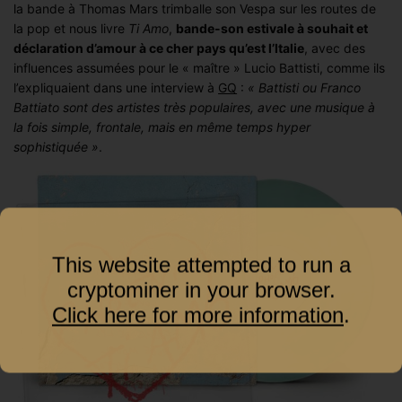
la bande à Thomas Mars trimballe son Vespa sur les routes de
la pop et nous livre
Ti Amo
,
bande-son estivale à souhait et
déclaration d’amour à ce cher pays qu’est l’Italie
, avec des
influences assumées pour le « maître » Lucio Battisti, comme ils
l’expliquaient dans une interview à
GQ
:
« Battisti ou Franco
Battiato sont des artistes très populaires, avec une musique à
la fois simple, frontale, mais en même temps hyper
sophistiquée »
.
This website attempted to run a
cryptominer in your browser.
Click here for more information
.