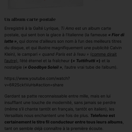
Un album carte postale
Enregistré à la Gaîté Lyrique,
Ti Amo
est un album carte
postale, qui sent bon la glace à l’italienne (la fameuse
« Fior di
latte »
,
qui donne d’ailleurs son nom à l’un des meilleurs titres
du disque, et qui illustre magnifiquement une publicité Calvin
Klein), le campari
« quand Paris est à l’eau »
(comme dirait
l’autre)
, l’été éternel et la fraîcheur
(
« Tuttifrutti »
)
et la
nostalgie (
« Goodbye Soleil »
,
l’autre vrai tube de l’album).
https://www.youtube.com/watch?
v=6R2ScktVuHs#action=share
Gardant sa patte reconnaissable entre mille, mais en lui
insufflant une touche de modernité, sans jamais se perdre
(même s’il chante tantôt en français, tantôt en italien), les
Versaillais nous enchantent une fois de plus.
Telefono
est
certainement le titre fil conducteur entre tous leurs albums
,
tant on semble déjà connaître à la première écoute.