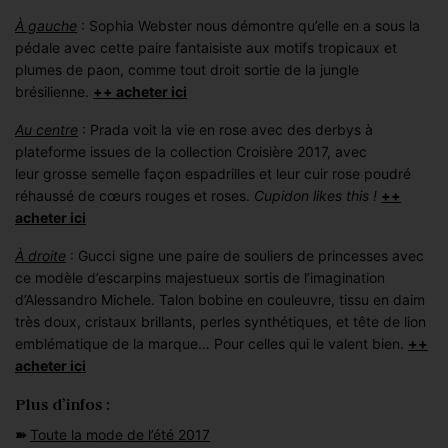
À gauche
: Sophia Webster nous démontre qu’elle en a sous la
pédale avec cette paire fantaisiste aux motifs tropicaux et
plumes de paon, comme tout droit sortie de la jungle
brésilienne.
++ acheter ici
Au centre
: Prada voit la vie en rose avec des derbys à
plateforme issues de la collection Croisière 2017, avec
leur grosse semelle façon espadrilles et leur cuir rose poudré
réhaussé de cœurs rouges et roses.
Cupidon likes this !
++
acheter ici
À droite
: Gucci signe une paire de souliers de princesses avec
ce modèle d’escarpins majestueux sortis de l’imagination
d’Alessandro Michele. Talon bobine en couleuvre, tissu en daim
très doux, cristaux brillants, perles synthétiques, et tête de lion
emblématique de la marque… Pour celles qui le valent bien.
++
acheter ici
Plus d’infos :
➽
Toute la mode de l’été 2017