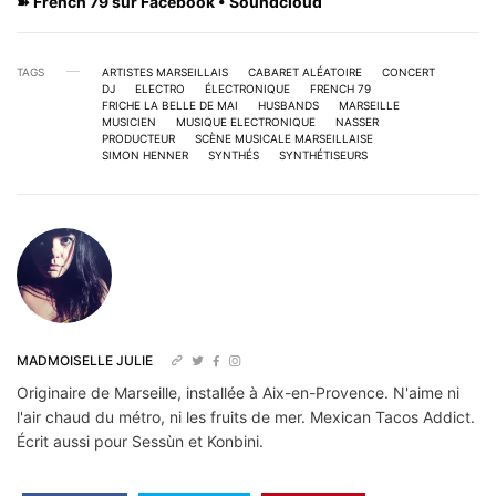
➽ French 79 sur
Facebook
•
Soundcloud
TAGS
ARTISTES MARSEILLAIS
CABARET ALÉATOIRE
CONCERT
DJ
ELECTRO
ÉLECTRONIQUE
FRENCH 79
FRICHE LA BELLE DE MAI
HUSBANDS
MARSEILLE
MUSICIEN
MUSIQUE ELECTRONIQUE
NASSER
PRODUCTEUR
SCÈNE MUSICALE MARSEILLAISE
SIMON HENNER
SYNTHÉS
SYNTHÉTISEURS
MADMOISELLE JULIE
Originaire de Marseille, installée à Aix-en-Provence. N'aime ni
l'air chaud du métro, ni les fruits de mer. Mexican Tacos Addict.
Écrit aussi pour Sessùn et Konbini.