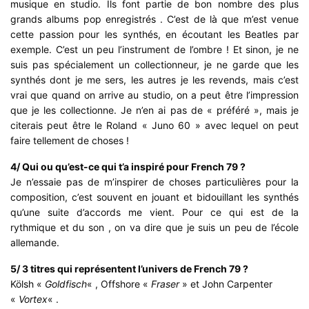
musique en studio. Ils font partie de bon nombre des plus
grands albums pop enregistrés . C’est de là que m’est venue
cette passion pour les synthés, en écoutant les Beatles par
exemple. C’est un peu l’instrument de l’ombre ! Et sinon, je ne
suis pas spécialement un collectionneur, je ne garde que les
synthés dont je me sers, les autres je les revends, mais c’est
vrai que quand on arrive au studio, on a peut être l’impression
que je les collectionne. Je n’en ai pas de « préféré », mais je
citerais peut être le Roland « Juno 60 » avec lequel on peut
faire tellement de choses !
4/ Qui ou qu’est-ce qui t’a inspiré pour French 79 ?
Je n’essaie pas de m’inspirer de choses particulières pour la
composition, c’est souvent en jouant et bidouillant les synthés
qu’une suite d’accords me vient. Pour ce qui est de la
rythmique et du son , on va dire que je suis un peu de l’école
allemande.
5/ 3 titres qui représentent l’univers de French 79 ?
Kölsh «
Goldfisch
« , Offshore «
Fraser
» et John Carpenter
«
Vortex
« .