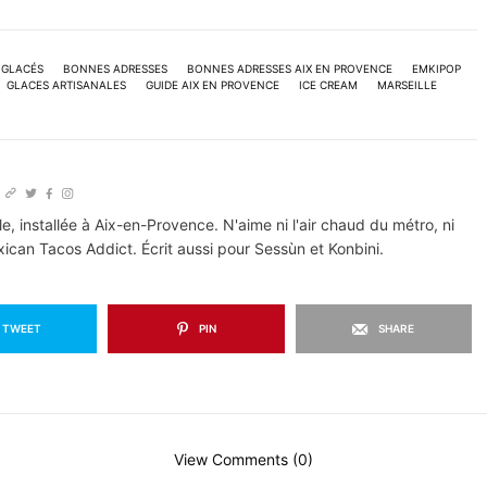
 GLACÉS
BONNES ADRESSES
BONNES ADRESSES AIX EN PROVENCE
EMKIPOP
GLACES ARTISANALES
GUIDE AIX EN PROVENCE
ICE CREAM
MARSEILLE
le, installée à Aix-en-Provence. N'aime ni l'air chaud du métro, ni
xican Tacos Addict. Écrit aussi pour Sessùn et Konbini.
TWEET
PIN
SHARE
View Comments (0)