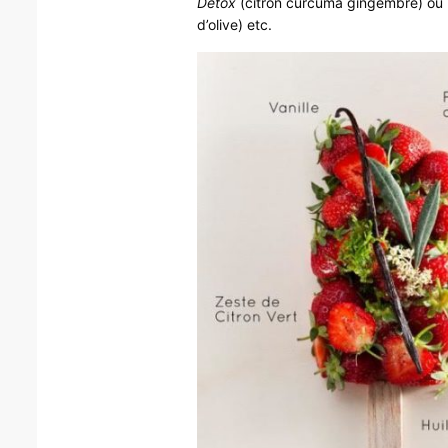
Détox
(citron curcuma gingembre) ou
d’olive) etc.