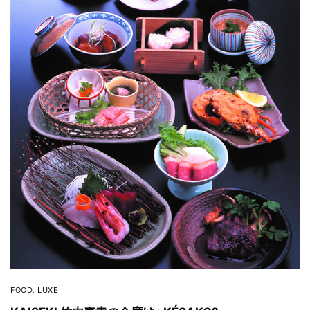
FOOD
,
LUXE