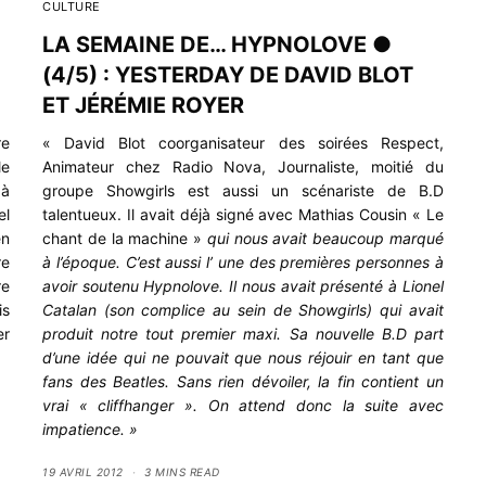
CULTURE
LA SEMAINE DE… HYPNOLOVE ●
(4/5) : YESTERDAY DE DAVID BLOT
ET JÉRÉMIE ROYER
re
« David Blot coorganisateur des soirées Respect,
le
Animateur chez Radio Nova, Journaliste, moitié du
 à
groupe Showgirls est aussi un scénariste de B.D
el
talentueux. Il avait déjà signé avec Mathias Cousin « Le
en
chant de la machine »
qui nous avait beaucoup marqué
re
à l’époque. C’est aussi l’ une des premières personnes à
re
avoir soutenu Hypnolove. Il nous avait présenté à Lionel
is
Catalan (son complice au sein de Showgirls) qui avait
er
produit notre tout premier maxi. Sa nouvelle B.D part
d’une idée qui ne pouvait que nous réjouir en tant que
fans des Beatles. Sans rien dévoiler, la fin contient un
vrai « cliffhanger ». On attend donc la suite avec
impatience. »
19 AVRIL 2012
3 MINS READ