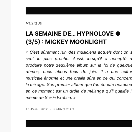
MUSIQUE
LA SEMAINE DE… HYPNOLOVE ●
(3/5) : MICKEY MOONLIGHT
« C’est sûrement l’un des musiciens actuels dont on 
sent le plus proche. Aussi, lorsqu’il a accepté 
produire notre deuxième album sur la foi de quelqu
démos, nous étions fous de joie. Il a une cultu
musicale énorme et une oreille sûre en ce qui concer
le mixage. Son premier album que l’on écoute beauco
en ce moment est un drôle de mélange qu’il qualifie l
même de Sci-Fi Exotica. »
17 AVRIL 2012
3 MINS READ