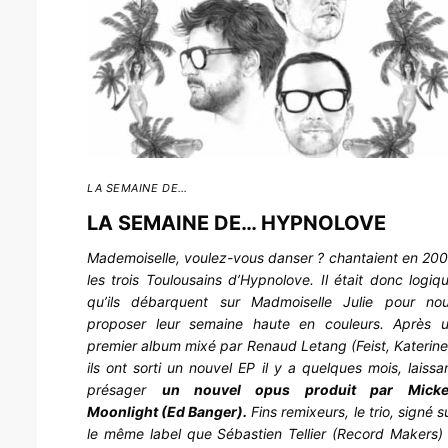
LA SEMAINE DE…
LA SEMAINE DE… HYPNOLOVE
Mademoiselle, voulez-vous danser ?
chantaient en 20
les trois Toulousains d’Hypnolove. Il était donc logiq
qu’ils débarquent sur Madmoiselle Julie pour no
proposer leur semaine haute en couleurs. Après 
premier album mixé par Renaud Letang (Feist, Katerine
ils ont sorti un nouvel EP il y a quelques mois, laissa
présager
un nouvel opus produit par Mick
Moonlight (Ed Banger).
Fins remixeurs, le trio, signé s
le même label que Sébastien Tellier (Record Makers)