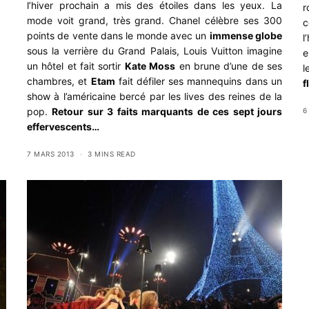
l’hiver prochain a mis des étoiles dans les yeux. La
r
mode voit grand, très grand. Chanel célèbre ses 300
c
points de vente dans le monde avec un
immense globe
l
sous la verrière du Grand Palais, Louis Vuitton imagine
e
un hôtel et fait sortir
Kate Moss
en brune d’une de ses
l
chambres, et
Etam
fait défiler ses mannequins dans un
f
show à l’américaine bercé par les lives des reines de la
pop.
Retour sur 3 faits marquants de ces sept jours
6
effervescents…
7 MARS 2013
3 MINS READ