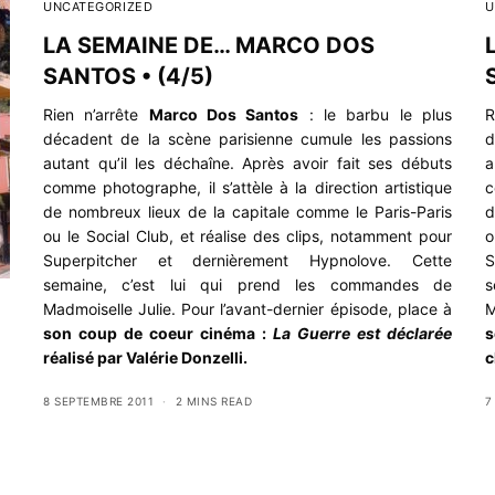
UNCATEGORIZED
U
LA SEMAINE DE… MARCO DOS
SANTOS • (4/5)
Rien n’arrête
Marco Dos Santos
: le barbu le plus
R
décadent de la scène parisienne cumule les passions
d
autant qu’il les déchaîne. Après avoir fait ses débuts
a
comme photographe, il s’attèle à la direction artistique
c
de nombreux lieux de la capitale comme le Paris-Paris
d
ou le Social Club, et réalise des clips, notamment pour
o
Superpitcher et dernièrement Hypnolove. Cette
S
semaine, c’est lui qui prend les commandes de
s
Madmoiselle Julie. Pour l’avant-dernier épisode, place à
M
son coup de coeur cinéma :
La Guerre est déclarée
s
réalisé par Valérie Donzelli.
c
8 SEPTEMBRE 2011
2 MINS READ
7