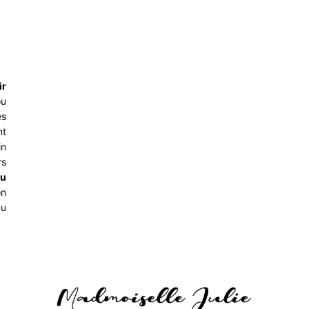
ir
ou
es
nt
in
rs
du
on
du