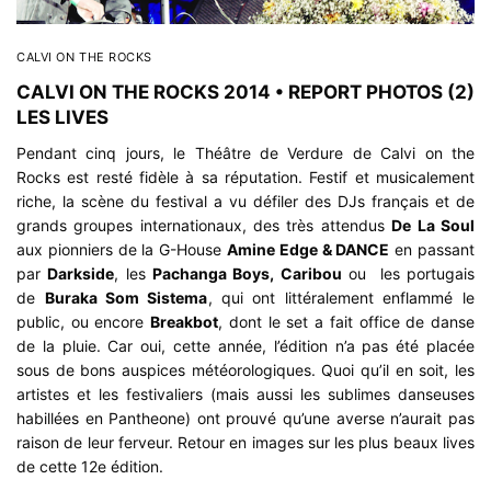
CALVI ON THE ROCKS
CALVI ON THE ROCKS 2014 • REPORT PHOTOS (2)
LES LIVES
Pendant cinq jours, le Théâtre de Verdure de Calvi on the
Rocks est resté fidèle à sa réputation. Festif et musicalement
riche, la scène du festival a vu défiler des DJs français et de
grands groupes internationaux, des très attendus
De La Soul
aux pionniers de la G-House
Amine Edge & DANCE
en passant
par
Darkside
, les
Pachanga Boys, Caribou
ou les portugais
de
Buraka Som Sistema
, qui ont littéralement enflammé le
public, ou encore
Breakbot
, dont le set a fait office de danse
de la pluie. Car oui, cette année, l’édition n’a pas été placée
sous de bons auspices météorologiques. Quoi qu’il en soit, les
artistes et les festivaliers (mais aussi les sublimes danseuses
habillées en
Pantheone
) ont prouvé qu’une averse n’aurait pas
raison de leur ferveur. Retour en images sur les plus beaux lives
de cette 12e édition.